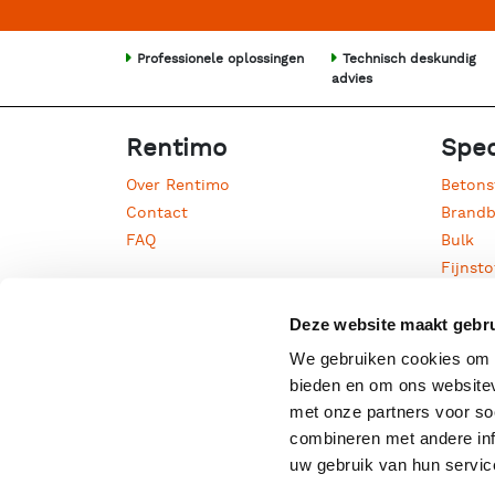
Professionele oplossingen
Technisch deskundig
advies
Rentimo
Spec
Over Rentimo
Betons
Contact
Brandb
FAQ
Bulk
Fijnsto
Houtm
Jaarli
Deze website maakt gebru
Kwarts
We gebruiken cookies om c
Olie
bieden en om ons websitev
Proces
met onze partners voor so
Straalg
combineren met andere inf
Water 
uw gebruik van hun servic
Zandst