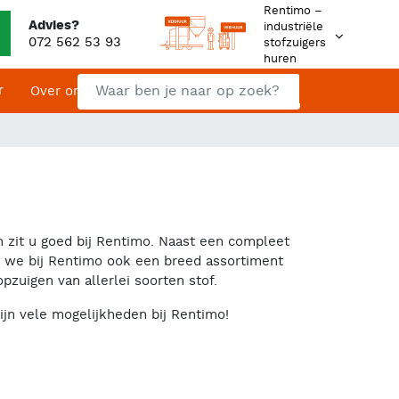
Rentimo –
Advies?
industriële
072 562 53 93
stofzuigers
huren
Zoeken
r
Contact
Over ons
Zoeken
an zit u goed bij Rentimo. Naast een compleet
n we bij Rentimo ook een breed assortiment
opzuigen van allerlei soorten stof.
ijn vele mogelijkheden bij Rentimo!