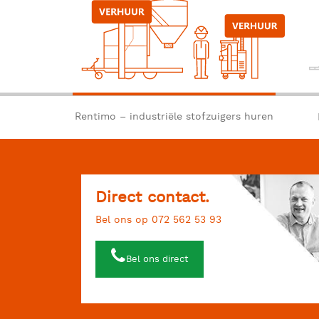
Rentimo – industriële stofzuigers huren
Direct contact.
Bel ons op 072 562 53 93
Bel ons direct