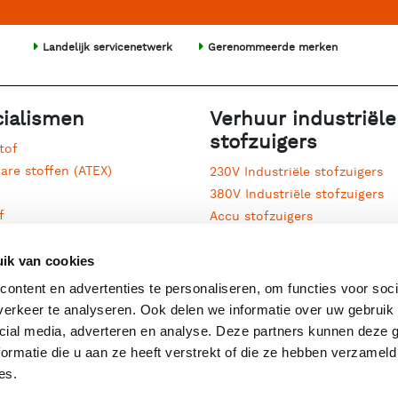
Landelijk servicenetwerk
Gerenommeerde merken
ialismen
Verhuur industriële
stofzuigers
tof
are stoffen (ATEX)
230V Industriële stofzuigers
380V Industriële stofzuigers
f
Accu stofzuigers
ot
Afzuigunits
jkse schoonmaak
ik van cookies
Cycloon voorafscheiders
stof
Diesel stofzuigers
ontent en advertenties te personaliseren, om functies voor soci
Filter voorafscheiders
erkeer te analyseren. Ook delen we informatie over uw gebruik 
sierupsen
Mobiele stofzuigers
cial media, adverteren en analyse. Deze partners kunnen deze
rit
Oliezuigers
ormatie die u aan ze heeft verstrekt of die ze hebben verzameld
en vloeistof
Persluchtstofzuigers
es.
ralen
Processierups stofzuigers