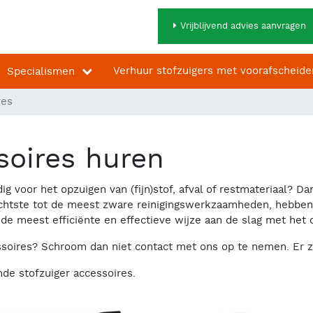
Vrijblijvend advies aanvragen
Verhuur stofzuigers met voorafscheide
Specialismen
res
soires huren
ig voor het opzuigen van (fijn)stof, afval of restmateriaal? D
 lichtste tot de meest zware reinigingswerkzaamheden, hebbe
 de meest efficiënte en effectieve wijze aan de slag met het 
ssoires? Schroom dan niet contact met ons op te nemen. Er z
nde stofzuiger accessoires.