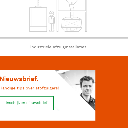
Industriële afzuiginstallaties
Nieuwsbrief.
Handige tips over stofzuigers!
Inschrijven nieuwsbrief