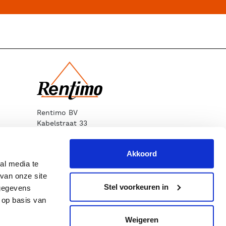
Rentimo BV
Kabelstraat 33
1749 DM Warmenhuizen
T
072 562 53 93
Akkoord
E
info@rentimo.nl
al media te
van onze site
Stel voorkeuren in
 gegevens
 op basis van
Weigeren