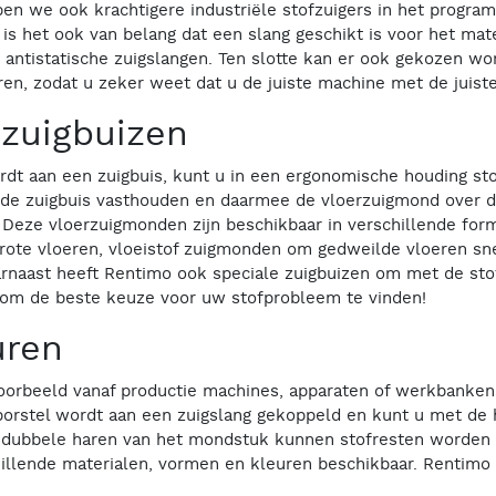
n we ook krachtigere industriële stofzuigers in het program
s het ook van belang dat een slang geschikt is voor het mater
 antistatische zuigslangen. Ten slotte kan er ook gekozen wo
eren, zodat u zeker weet dat u de juiste machine met de juiste
zuigbuizen
t aan een zuigbuis, kunt u in een ergonomische houding sto
u de zuigbuis vasthouden en daarmee de vloerzuigmond over d
n. Deze vloerzuigmonden zijn beschikbaar in verschillende fo
rote vloeren, vloeistof zuigmonden om gedweilde vloeren sne
arnaast heeft Rentimo ook speciale zuigbuizen om met de sto
 om de beste keuze voor uw stofprobleem te vinden!
uren
jvoorbeeld vanaf productie machines, apparaten of werkbanken 
erborstel wordt aan een zuigslang gekoppeld en kunt u met de
f dubbele haren van het mondstuk kunnen stofresten worden l
illende materialen, vormen en kleuren beschikbaar. Rentimo 