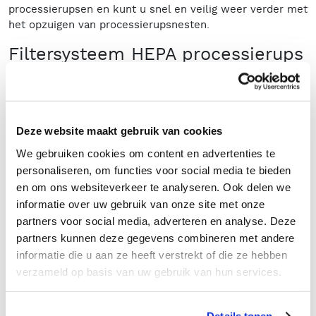
processierupsen en kunt u snel en veilig weer verder met
het opzuigen van processierupsnesten.
Filtersysteem HEPA processierups
stofzuiger
De processierups stofzuigers zijn uitgerust met een
filtersysteem bestaande uit een polyester sterfilter en
een HEPA H14 veiligheidsfilter. Deze combinatie zorgt
Deze website maakt gebruik van cookies
ervoor dat de brandharen met een filtratiegraad van
We gebruiken cookies om content en advertenties te
99,995% gefilterd worden. Hierdoor wordt er schone
personaliseren, om functies voor social media te bieden
lucht de omgeving in geblazen, waardoor er geen uitstoot
en om ons websiteverkeer te analyseren. Ook delen we
van brandharen ontstaat.
informatie over uw gebruik van onze site met onze
Processierups stofzuiger huren
partners voor social media, adverteren en analyse. Deze
partners kunnen deze gegevens combineren met andere
De processierups stofzuigers van Rentimo zijn eenvoudig
informatie die u aan ze heeft verstrekt of die ze hebben
te huren, snel leverbaar en startklaar voor direct gebruik.
verzameld op basis van uw gebruik van hun services.
Heeft u vragen? Dan kunt u contact met ons opnemen via
072 – 562 5393
of per e-mail op
info@rentimo.nl
.
Details tonen