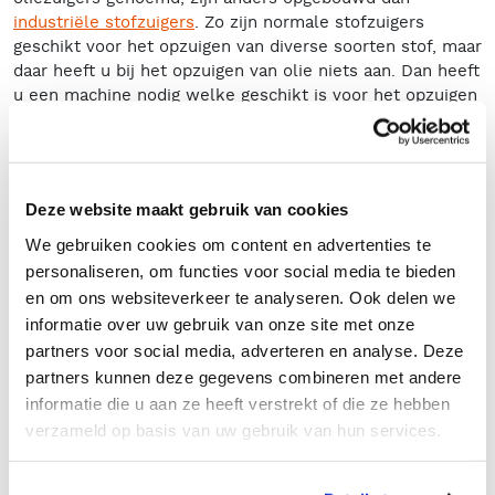
industriële stofzuigers
. Zo zijn normale stofzuigers
geschikt voor het opzuigen van diverse soorten stof, maar
daar heeft u bij het opzuigen van olie niets aan. Dan heeft
u een machine nodig welke geschikt is voor het opzuigen
van olie, spanen, sludge en andere vloeistoffen. Een
oliezuiger is voorzien van een ander soort filtersysteem
welke gespecificeerd is voor het opzuigen van vloeistof.
Olie hergebruiken
Deze website maakt gebruik van cookies
We gebruiken cookies om content en advertenties te
Bij Rentimo beschikken we over oliezuigers welke
personaliseren, om functies voor social media te bieden
voorzien zijn van een spanenzeef, zodat u olie verwikkeld
en om ons websiteverkeer te analyseren. Ook delen we
met spanen óók kunt opzuigen. De opgezogen olie en
informatie over uw gebruik van onze site met onze
spanen worden direct gefilterd. De spanen worden apart
afgevangen in een spanenzeef, waardoor er schone olie in
partners voor social media, adverteren en analyse. Deze
de opvangcontainer terecht komt. Wilt u de olie
partners kunnen deze gegevens combineren met andere
hergebruiken? Dan is dat zeker mogelijk met onze
informatie die u aan ze heeft verstrekt of die ze hebben
machines!
verzameld op basis van uw gebruik van hun services.
Naast het kunnen hergebruiken van opgezogen olie,
hebben onze oliezuigers meer voordelen: