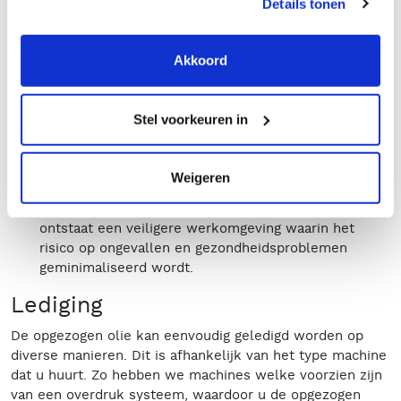
Details tonen
Efficiëntie:
doordat oliezuigers gespecialiseerd zijn in
het opzuigen van olie en andere vloeistoffen, gebeurt
Akkoord
dit zeer snel en effectief. Dit leidt tot snellere
schoonmaaktijden en minder stilstand.
Milieuvriendelijk:
wanneer een oliezuiger gebruikt
Stel voorkeuren in
wordt voor het opzuigen en verwijderen van olie,
helpt dit bijdragen aan het minimaliseren van
milieuvervuiling.
Weigeren
Een veilige werkomgeving:
wanneer olie, olielekken
en olievervuiling snel en effectief opgezogen worden,
ontstaat een veiligere werkomgeving waarin het
risico op ongevallen en gezondheidsproblemen
geminimaliseerd wordt.
Lediging
De opgezogen olie kan eenvoudig geledigd worden op
diverse manieren. Dit is afhankelijk van het type machine
dat u huurt. Zo hebben we machines welke voorzien zijn
van een overdruk systeem, waardoor u de opgezogen