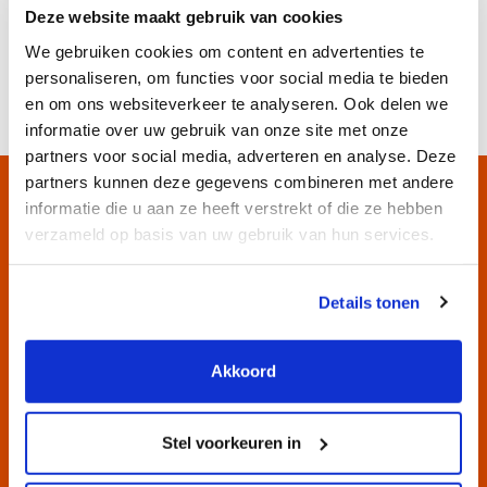
Deze website maakt gebruik van cookies
+31 (0) 72 562 53 93
We gebruiken cookies om content en advertenties te
info@rentimo.nl
personaliseren, om functies voor social media te bieden
en om ons websiteverkeer te analyseren. Ook delen we
informatie over uw gebruik van onze site met onze
partners voor social media, adverteren en analyse. Deze
partners kunnen deze gegevens combineren met andere
informatie die u aan ze heeft verstrekt of die ze hebben
verzameld op basis van uw gebruik van hun services.
Direct contact.
Details tonen
Bel ons op 072 562 53 93
Akkoord
Bel ons direct
Stel voorkeuren in