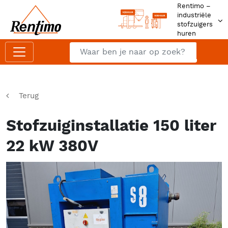
Rentimo –
industriële
stofzuigers
huren
Zoeken
Z
Terug
Stofzuiginstallatie 150 liter
22 kW 380V