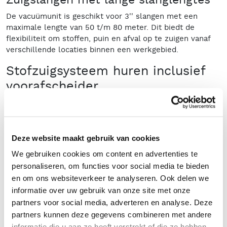
De vacuümunit is geschikt voor 3'' slangen met een
maximale lengte van 50 t/m 80 meter. Dit biedt de
flexibiliteit om stoffen, puin en afval op te zuigen vanaf
verschillende locaties binnen een werkgebied.
Stofzuigsysteem huren inclusief
voorafscheider
Door de vacuümunit te gebruiken in combinatie met een
cycloon voorafscheider, wordt de opslagcapaciteit
aanzienlijk vergroot. De inhoud van een voorafscheider
ligt tussen de tussen de 400 t/m 2000 liter. De
Deze website maakt gebruik van cookies
voorafscheider zorgt ervoor dat het opgezogen materiaal
We gebruiken cookies om content en advertenties te
direct wordt afgevangen voordat het de vacuümunit
personaliseren, om functies voor social media te bieden
bereikt. Zodra de voorafscheider vol is, kan deze worden
en om ons websiteverkeer te analyseren. Ook delen we
geleegd in een stortbak of Big Bag. Dit systeem maakt
informatie over uw gebruik van onze site met onze
het mogelijk om grote hoeveelheden stof en afval
partners voor social media, adverteren en analyse. Deze
efficiënt op te zuigen en te verwerken.
partners kunnen deze gegevens combineren met andere
Stofzuiginstallatie huren?
informatie die u aan ze heeft verstrekt of die ze hebben