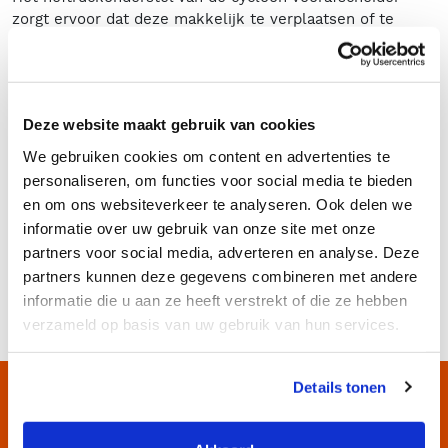
zorgt ervoor dat deze makkelijk te verplaatsen of te
vervoeren is. Tevens is de cycloon voorafscheider
uitgerust met hijshaken aan de bovenkant voor het
transporteren of verplaatsen met een kraan.
Cycloon voorafscheider huren
Deze website maakt gebruik van cookies
We gebruiken cookies om content en advertenties te
Heeft u interesse in het huren van deze cycloon
personaliseren, om functies voor social media te bieden
voorafscheider? Wilt u weten of deze voorafscheider
en om ons websiteverkeer te analyseren. Ook delen we
geschikt is voor uw industriële stofzuiger? Heeft u
andere vragen of wilt u gewoon advies? Neem dan geheel
informatie over uw gebruik van onze site met onze
vrijblijvend contact met ons op via de e-mail op
partners voor social media, adverteren en analyse. Deze
info@rentimo.nl
of via de telefoon op
072 - 562 5393
. Wij
partners kunnen deze gegevens combineren met andere
helpen u graag verder!
informatie die u aan ze heeft verstrekt of die ze hebben
verzameld op basis van uw gebruik van hun services.
Details tonen