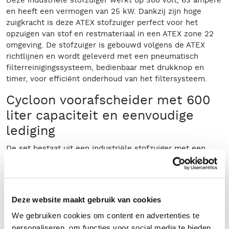
Deze industriële stofzuiger werkt op 380 Volt, 63 ampère
en heeft een vermogen van 25 kW. Dankzij zijn hoge
zuigkracht is deze ATEX stofzuiger perfect voor het
opzuigen van stof en restmateriaal in een ATEX zone 22
omgeving. De stofzuiger is gebouwd volgens de ATEX
richtlijnen en wordt geleverd met een pneumatisch
filterreinigingssysteem, bedienbaar met drukknop en
timer, voor efficiënt onderhoud van het filtersysteem.
Cycloon voorafscheider met 600
liter capaciteit en eenvoudige
lediging
De set bestaat uit een industriële stofzuiger met een
inhoud van 220 liter en een cycloon voorafscheider van
600 liter. De cycloon voorafscheider heeft een schuin
aflopende bodem en een praktische ledigingshendel.
Zodra de container vol is, verplaatst u deze eenvoudig
Deze website maakt gebruik van cookies
met een heftruck naar een stortbak. Met één handeling
opent u de klep en wordt het stof veilig geloosd.
We gebruiken cookies om content en advertenties te
personaliseren, om functies voor social media te bieden