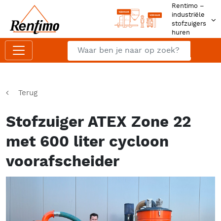
Rentimo –
industriële
stofzuigers
huren
Zoeken
Z
Terug
Stofzuiger ATEX Zone 22
met 600 liter cycloon
voorafscheider