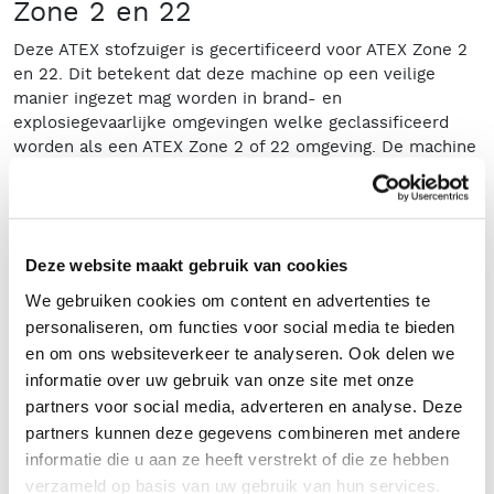
Zone 2 en 22
Deze ATEX stofzuiger is gecertificeerd voor ATEX Zone 2
en 22. Dit betekent dat deze machine op een veilige
manier ingezet mag worden in brand- en
explosiegevaarlijke omgevingen welke geclassificeerd
worden als een ATEX Zone 2 of 22 omgeving. De machine
is zo opgebouwd en ingericht dat deze op een veilige
manier stoffen kan opzuigen welke geclassificeerd
worden als brand- en explosiegevaarlijk.
Toepassingen ATEX stofzuiger
Deze website maakt gebruik van cookies
We gebruiken cookies om content en advertenties te
Deze machine wordt door ons veelal verhuurd aan
bedrijven welke werkzaam zijn in de farmaceutische
personaliseren, om functies voor social media te bieden
industrie, de verpakkingsindustrie, de petrochemische
en om ons websiteverkeer te analyseren. Ook delen we
industrie, de voedingsmiddelenindustrie, de offshore en
informatie over uw gebruik van onze site met onze
bijvoorbeeld aan straal- en coatingsbedrijven.
partners voor social media, adverteren en analyse. Deze
partners kunnen deze gegevens combineren met andere
Deze ATEX stofzuiger huren
informatie die u aan ze heeft verstrekt of die ze hebben
Wilt u deze ATEX stofzuiger huren? Heeft u vragen of wilt
verzameld op basis van uw gebruik van hun services.