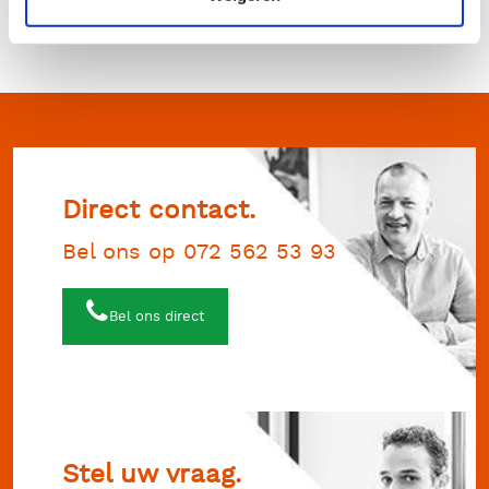
072 – 562 5393
of per mail op
info@rentimo.nl
.
Direct contact.
Bel ons op 072 562 53 93
Bel ons direct
Stel uw vraag.