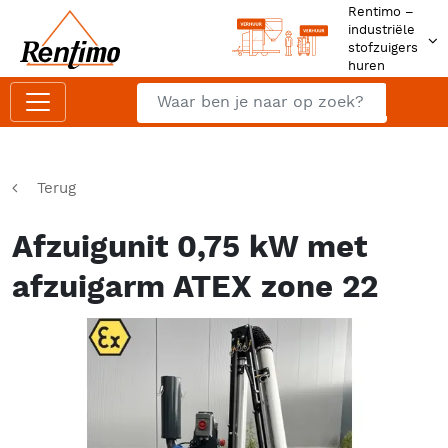
Rentimo –
industriële
stofzuigers
huren
Zoeken
Z
Terug
Afzuigunit 0,75 kW met
afzuigarm ATEX zone 22