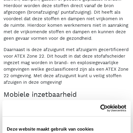
Hierdoor worden deze stoffen direct vanaf de bron
afgezogen (bronafzuiging/ puntafzuiging). Dit heeft als
voordeel dat deze stoffen en dampen niet vrijkomen in
de ruimte. Hierdoor komen werknemers niet in aanraking
met de vrijkomende stoffen en dampen en kunnen deze
geen gevaar vormen voor de gezondheid.
Daarnaast is deze afzuigunit met afzuigarm gecertificeerd
voor ATEX Zone 22. Dit houdt in dat deze stofafscheider
ingezet mag worden in brand- en explosiegevaarlijke
omgevingen welke geclassificeerd zijn als een ATEX Zone
22 omgeving. Met deze afzuigunit kunt u veilig stoffen
afzuigen in deze omgeving!
Mobiele inzetbaarheid
Doordat de afzuigunit op zwenkwielen is geplaatst, is
deze eenvoudig te verplaatsen binnen uw werk- of
productieomgeving. Zo kunt u vanaf verschillende
plekken bronafzuiging toepassen. Ook is de afzuigarm
Deze website maakt gebruik van cookies
flexibel te bewegen, zodat u deze zo kunt positioneren