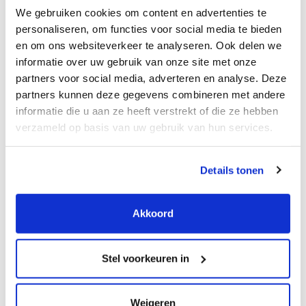
dat deze direct alle vrijkomende stoffen en dampen
We gebruiken cookies om content en advertenties te
afzuigt.
personaliseren, om functies voor social media te bieden
en om ons websiteverkeer te analyseren. Ook delen we
Eigenschappen afzuigunit
informatie over uw gebruik van onze site met onze
De eigenschappen van deze afzuigunit maken deze
partners voor social media, adverteren en analyse. Deze
geschikt voor vele toepassingen. Zo heeft deze machine
partners kunnen deze gegevens combineren met andere
de volgende eigenschappen:
informatie die u aan ze heeft verstrekt of die ze hebben
verzameld op basis van uw gebruik van hun services.
Geschikt voor het afzuigen van diverse stoffen,
dampen, poeders en gassen;
ATEX gecertificeerd voor Zone 22;
Details tonen
45 liter opslagcapaciteit in de vuilcontainer welke
eenvoudig te legen is.
Akkoord
Afzuigunit met afzuigarm huren
Heeft u vragen over het huren van deze afzuigunit met
afzuigarm? Of wilt u vrijblijvend geïnformeerd worden
Stel voorkeuren in
over welke machine het meest geschikt is voor uw
toepassing? Neem dan gerust contact met ons op, wij
helpen u graag verder. Telefonisch zijn wij te bereiken op
Weigeren