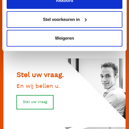
Akkoord
Direct contact.
Bel ons op 072 562 53 93
Stel voorkeuren in
Bel ons direct
Weigeren
Stel uw vraag.
En wij bellen u.
Stel uw vraag