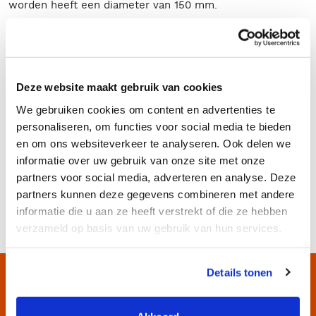
worden heeft een diameter van 150 mm.
Filterkast met 15 liter opvang
De opvangcontainer heeft een capaciteit van 15 liter en is
makkelijk te ledigen door de spanring los te maken. De
Deze website maakt gebruik van cookies
container is voorzien van een hengsel.
We gebruiken cookies om content en advertenties te
Afzuigunit huren?
personaliseren, om functies voor social media te bieden
Wilt u deze afzuig- en filterunit huren? Wilt u meer
en om ons websiteverkeer te analyseren. Ook delen we
weten over de diverse mogelijkheden van deze unit? Of
informatie over uw gebruik van onze site met onze
heeft u andere vragen? Bel ons gerust op
072 – 562 5393
partners voor social media, adverteren en analyse. Deze
maar u mag ons natuurlijk ook mailen op
partners kunnen deze gegevens combineren met andere
info@rentimo.nl
. We helpen u graag verder!
informatie die u aan ze heeft verstrekt of die ze hebben
verzameld op basis van uw gebruik van hun services.
Details tonen